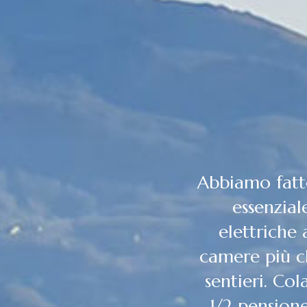
ndelli in bici. Albergo
Siamo stat
ge chiuso con prese
VANDE
-bike. Cena squisita e
confortevo
angati e affaticati dai
monte C
 gentile e disponibile.
ottima c
re di più. Siamo stati
veramente 