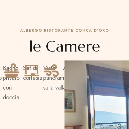
ALBERGO RISTORANTE CONCA D'ORO
le Camere
Bagno
Set di
Vista
Asciugacapelli
o
privato
cortesia
panoramica
con
sulla vallata
doccia