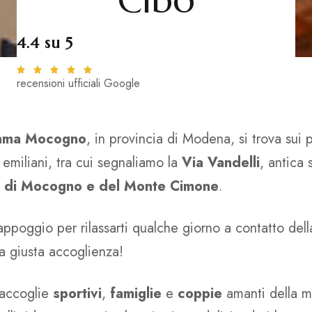
Cibo
4.4 su 5
recensioni ufficiali Google
 Lama Mocogno
, in provincia di Modena, si trova sui
g
emiliani, tra cui segnaliamo la
Via Vandelli
, antica
ane di Mocogno e del Monte Cimone
.
ppoggio per rilassarti qualche giorno a contatto della
la giusta accoglienza!
, accoglie
sportivi
,
famiglie
e
coppie
amanti della m