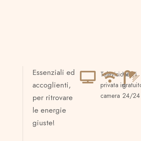
Essenziali ed
Televisione
Wi-Fi
accoglienti,
privata in
gratuit
camera
24/24
per ritrovare
le energie
giuste!