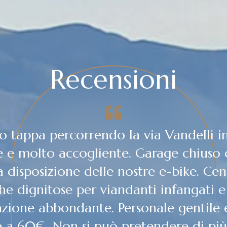
Recensioni
i ospiti di questo albergo durante una
LLI". Albergo di fattura un po' data
le negli ambienti. Dalla camera vista 
imone. Ospitalità e cordialità ai massi
ucina di piatti tradizionali del territo
bene e ci siamo ristorati e riposati 